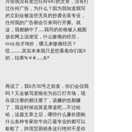
月份我没有发过任何VAT的文章，没有打
过任何广告，为什么？因为我知道我写
的立刻会被这些无良的抄袭去装专业，
任何我的广告都会引来同行开撕。就
这，我都躺中了.....我司的价格被人截图
放在网上说便宜，什么惨痛的经历，
nnd,你才询价，哪儿来惨痛经历？
哎..........其实本来我只是想看着你们装X
的，结果%￥#……&*
再说了，我6月30号之前发，你们会信我
吗？又会被骂老狼在为自己打市场，现
在该注册的都注册了，该赚的也都赚
了，我这时候说算是厚道吧....不过哈
哈，这篇文章之后，哪些什么廉价团购
什么各种专家吹牛自己最专业的都可以
歇歇了，跨境贸易税务这行绝对不是你