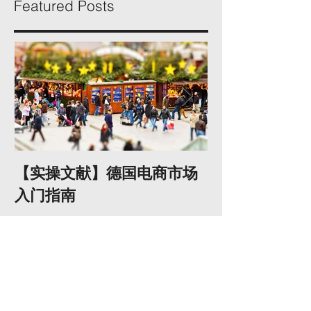
Featured Posts
【实操文献】德国电商市场
HMRC监控am
入门指南
VAT海外卖家
你？
Recent Posts